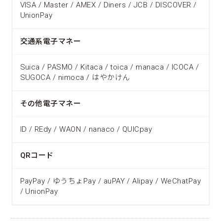
VISA / Master / AMEX / Diners / JCB / DISCOVER /
UnionPay
交通系電子マネー
Suica / PASMO / Kitaca / toica / manaca / ICOCA /
SUGOCA / nimoca / はやかけん
その他電子マネー
ID / REdy / WAON / nanaco / QUICpay
QRコード
PayPay / ゆうちょPay / auPAY / Alipay / WeChatPay
/ UnionPay